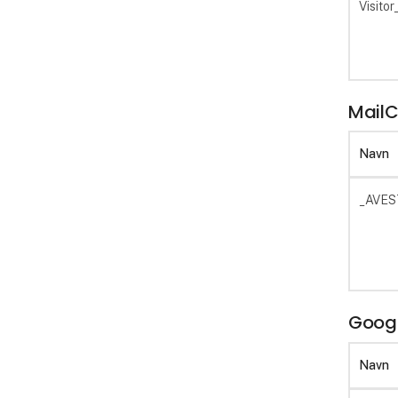
Visito
Mail
Navn
_AVE
Googl
Navn