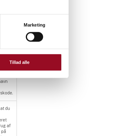
Marketing
else
s til
nalyse.
Tillad alle
ookie
så kan
it
navn
skode.
at du
eret
rug af
 på