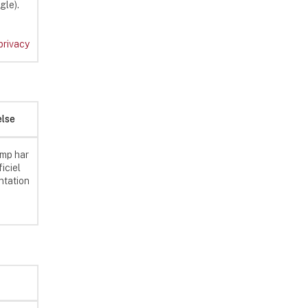
gle).
privacy
else
imp har
ficiel
tation