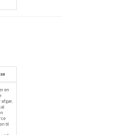
lse
er en
e
 afgør,
kal
en
rce
on til