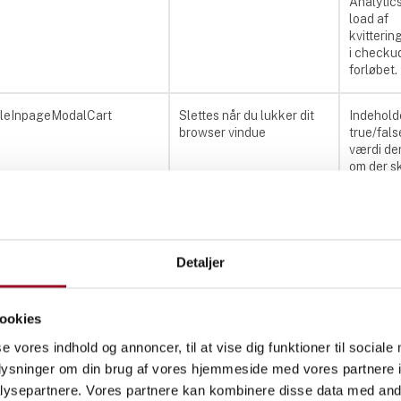
Analytic
load af
kvitterin
i checku
forløbet.
bleInpageModalCart
Slettes når du lukker dit
Indehold
browser vindue
true/fals
værdi der
om der s
vises et
modalvin
hver gan
bliver la
vare i
Detaljer
indkøbsk
geModalCartID
Slettes når du lukker dit
Indehold
ookies
browser vindue
værdi de
se vores indhold og annoncer, til at vise dig funktioner til sociale
om et
modalvi
oplysninger om din brug af vores hjemmeside med vores partnere i
har været
ysepartnere. Vores partnere kan kombinere disse data med andr