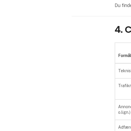
Du find
4. 
Formå
Teknis
Trafik
Annonc
o.lign.)
Adfærd