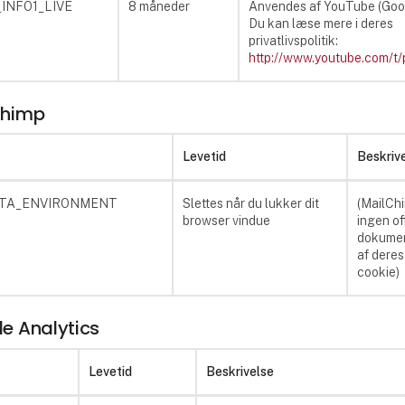
r_INFO1_LIVE
8 måneder
Anvendes af YouTube (Goo
Du kan læse mere i deres
privatlivspolitik:
http://www.youtube.com/t/
Chimp
Levetid
Beskriv
STA_ENVIRONMENT
Slettes når du lukker dit
(MailCh
browser vindue
ingen of
dokumen
af deres
cookie)
e Analytics
Levetid
Beskrivelse