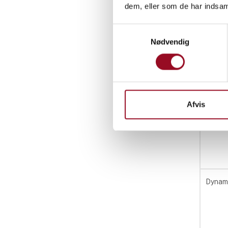
dem, eller som de har indsaml
Dyna
Samtykkevalg
Nødvendig
Navn
Visitor
Afvis
DW_Ex
Dynam