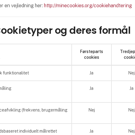
er en vejledning her:
http://minecookies.org/cookiehandtering
Cookietyper og deres formål
Førsteparts
Tredjep
l
cookies
cooki
k funktionalitet
Ja
Nej
måling
Ja
Ja
eafvikling (frekvens, brugermåling
Nej
Nej
sbaseret individuelt målrettet
Ja
Nej