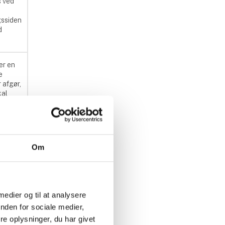
s ved
gssiden
d
er en
e
 afgør,
kal
due,
g der
gt en
Om
urven.
er en
r afgør
 medier og til at analysere
ndue
nden for sociale medier,
 vist.
e oplysninger, du har givet