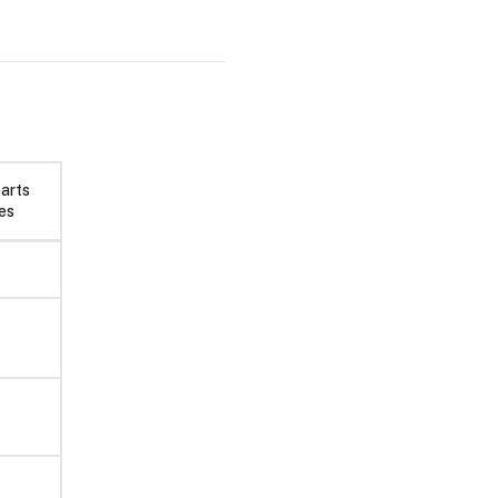
arts
es