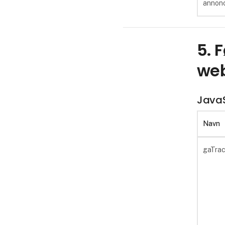
annon
5. 
web
JavaS
Navn
gaTra