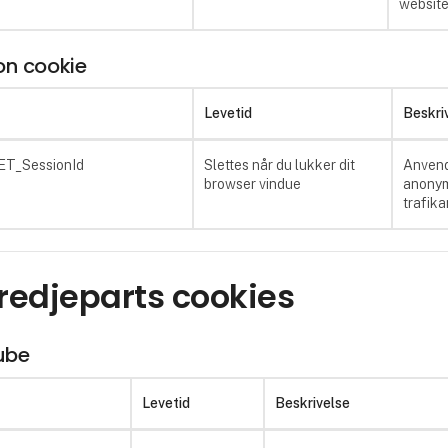
website
on cookie
Levetid
Beskri
ET_SessionId
Slettes når du lukker dit
Anvend
browser vindue
anony
trafika
Tredjeparts cookies
ube
Levetid
Beskrivelse