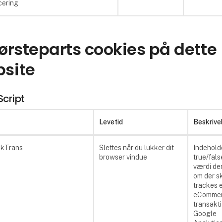
cering
Førsteparts cookies på dette
site
cript
Levetid
Beskrive
ckTrans
Slettes når du lukker dit
Indehold
browser vindue
true/fals
værdi der
om der s
trackes 
eComme
transakti
Google