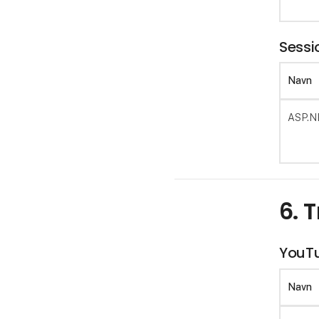
Sessi
Navn
ASP.N
6. 
YouT
Navn