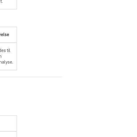
t.
velse
es til
m
nalyse.