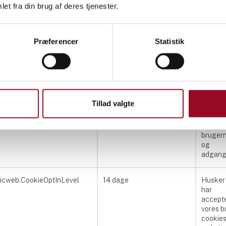
et fra din brug af deres tjenester.
micweb
Præferencer
Statistik
Levetid
Beskriv
ID og VisitDate
1 år
Anvende
trafika
Tillad valgte
tranet
30 dage
Login c
som og
huske d
bruger
og
adgang
icweb.CookieOptInLevel
14 dage
Husker 
har
accept
vores b
cookies