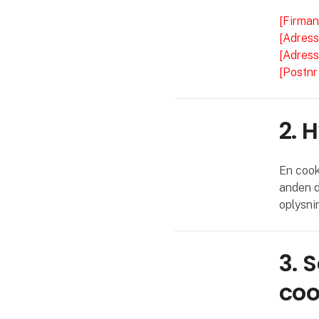
[Firman
[Adress
[Adress
[Postnr
2. 
En cooki
anden d
oplysni
3. 
coo